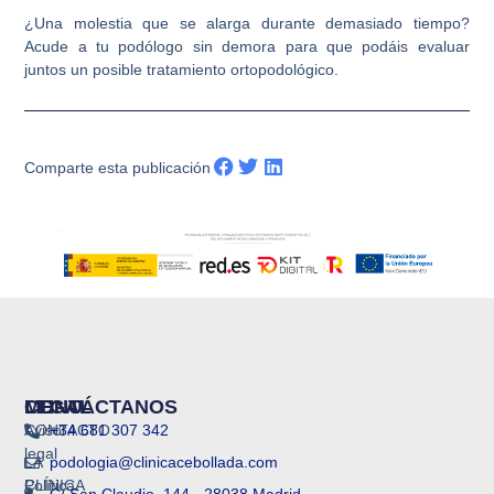
¿Una molestia que se alarga durante demasiado tiempo?
Acude a tu podólogo sin demora para que podáis evaluar
juntos un posible tratamiento ortopodológico.
Comparte esta publicación
MENU
LEGAL
CONTÁCTANOS
CONTACTO
Aviso
+34 681 307 342
legal
LA
podologia@clinicacebollada.com
CLÍNICA
Política