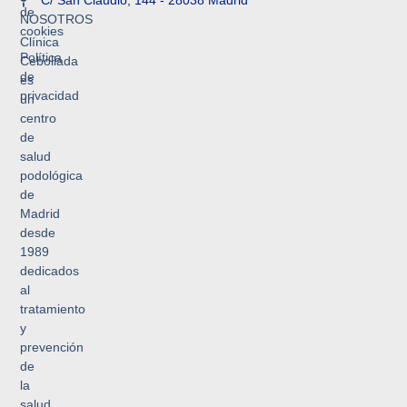
C/ San Claudio, 144 - 28038 Madrid
de
NOSOTROS
cookies
Clínica
Política
Cebollada
de
es
privacidad
un
centro
de
salud
podológica
de
Madrid
desde
1989
dedicados
al
tratamiento
y
prevención
de
la
salud