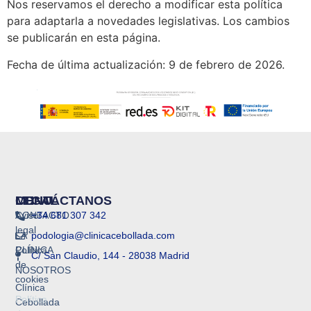
Nos reservamos el derecho a modificar esta política
para adaptarla a novedades legislativas. Los cambios
se publicarán en esta página.
Fecha de última actualización: 9 de febrero de 2026.
MENU
LEGAL
CONTÁCTANOS
CONTACTO
Aviso
+34 681 307 342
legal
LA
podologia@clinicacebollada.com
CLÍNICA
Política
C/ San Claudio, 144 - 28038 Madrid
de
NOSOTROS
cookies
Clínica
Política
Cebollada